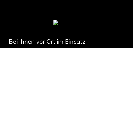
Bei Ihnen vor Ort im Einsatz
Ihr Spezialist für den
Transport von Thermo-
Asphalt
Thermo-Transportfahrzeuge sind speziell ausgestattete
Fahrzeuge, die den sicheren Transport von
temperaturkritischen Materialien wie Heißasphalt
ermöglichen. Durch eine hochwertige Isolierung bleibt der
Asphalt auch über längere Distanzen hinweg auf der
erforderlichen Verarbeitungstemperatur, sodass beim
Einbau eine gleichbleibend hohe Qualität gewährleistet ist.