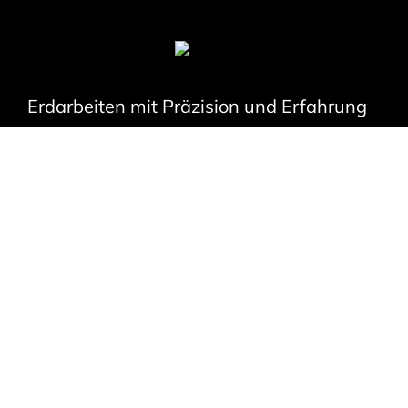
Erdarbeiten mit Präzision und Erfahrung
Ihr Partner für Aushub,
Bodenbewegung und
Gelände
Ob Neubau, Straßenbau oder großflächige Erdbewegungen
– wir übernehmen sämtliche Erdarbeiten im Emsland und
darüber hinaus zuverlässig, effizient und fachgerecht. Mit
modernem Maschinenpark und erfahrenem Fachpersonal
sorgen wir für präzise Ausführung und termingerechte
Fertigstellung – von der Baugrube bis zur Flächenplanierung.
Unsere Erdarbeiten bilden das Fundament für erfolgreiche